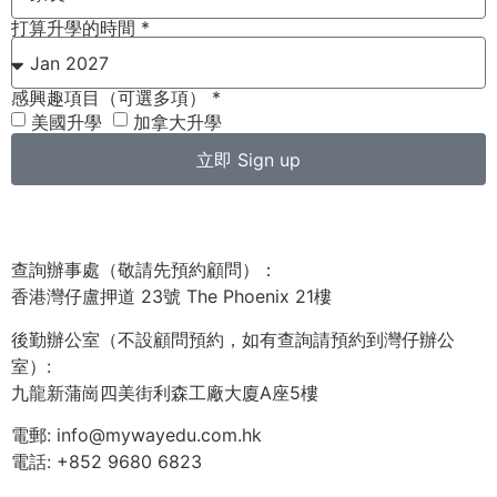
打算升學的時間 *
感興趣項目（可選多項） *
美國升學
加拿大升學
立即 Sign up
查詢辦事處（敬請先預約顧問）：
香港灣仔盧押道 23號 The Phoenix 21樓
後勤辦公室（不設顧問預約，如有查詢請預約到灣仔辦公
室）:
九龍新蒲崗四美街利森工廠大廈A座5樓
電郵: info@mywayedu.com.hk
電話: +852 9680 6823