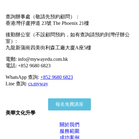
查詢辦事處（敬請先預約顧問）：
香港灣仔盧押道 23號 The Phoenix 21樓
後勤辦公室（不設顧問預約，如有查詢請預約到灣仔辦公
室）:
九龍新蒲崗四美街利森工廠大廈A座5樓
電郵: info@mywayedu.com.hk
電話: +852 9680 6823
WhatsApp 查詢
:
+852 9680 6823
Line 查詢:
cs.myway
報名免費講座
美華文化升學
關於我們
服務範圍
成功案例