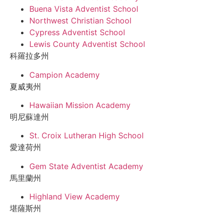
Buena Vista Adventist School
Northwest Christian School
Cypress Adventist School
Lewis County Adventist School
科羅拉多州
Campion Academy
夏威夷州
Hawaiian Mission Academy
明尼蘇達州
St. Croix Lutheran High School
愛達荷州
Gem State Adventist Academy
馬里蘭州
Highland View Academy
堪薩斯州