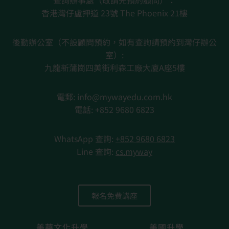
查詢辦事處（敬請先預約顧問）：
香港灣仔盧押道 23號 The Phoenix 21樓
後勤辦公室（不設顧問預約，如有查詢請預約到灣仔辦公
室）:
九龍新蒲崗四美街利森工廠大廈A座5樓
電郵: info@mywayedu.com.hk
電話: +852 9680 6823
WhatsApp 查詢
:
+852 9680 6823
Line 查詢:
cs.myway
報名免費講座
美華文化升學
美國升學