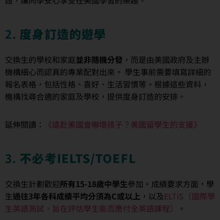
證，讓同學安心享受在美國學習的樂趣。
2.
度身訂造的遊學
交換生的學校和家庭
並非隨機分發
，而是由美國政府及主辦
機構細心而認真的專業配對出來。 學生事前需要填寫詳細的
報名表格，包括性格、喜好、生活習慣等。根據這些資料，
機構找尋合適的家庭及學校，提供度身訂造的安排。
延伸閱讀：
《遠赴美國會嚇壞孩子？美國留學生的支援》
3.
不必考IELTS/TOEFL
交換生計劃歡迎
所有15-18歲中學生
參加。成績要求方面，學
生
過往3年各科成績平均分須為C或以上
，以及
ELTiS（國際學
生英語測試，旨在評估學生能否應付全英語課程）
。