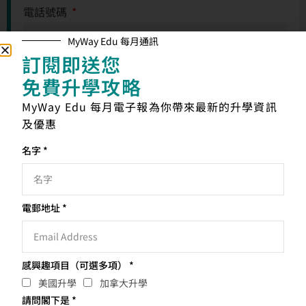
電話號碼
MyWay Edu 每月通訊
訂閱即送您
Line ID (如有)
免費升學攻略
MyWay Edu 每月電子報為你帶來最新的升學資訊
請問閣下是:
及優惠
名字 *
查詢項目
電郵地址 *
點擊查詢代表接受以以上方法聯絡我及同意接收來自美華文化升學的升學
資訊及優惠。
感興趣項目（可選多項） *
查詢
美國升學
加拿大升學
請問閣下是 *