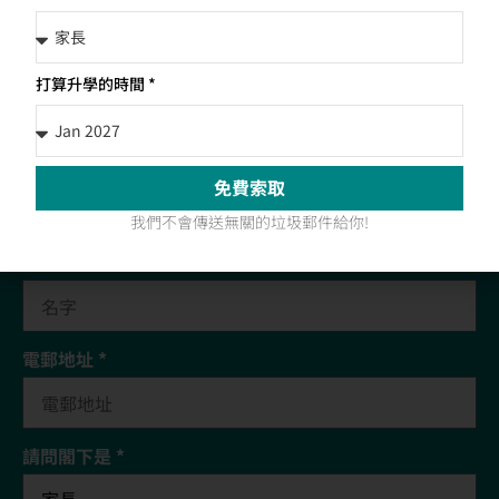
打算升學的時間 *
MyWay Edu 每月電子報
為你帶來最新的升學資訊及優惠
免費索取
訂閱即送您免費升學攻略​
我們不會傳送無關的垃圾郵件給你!
名字 *
電郵地址 *
請問閣下是 *