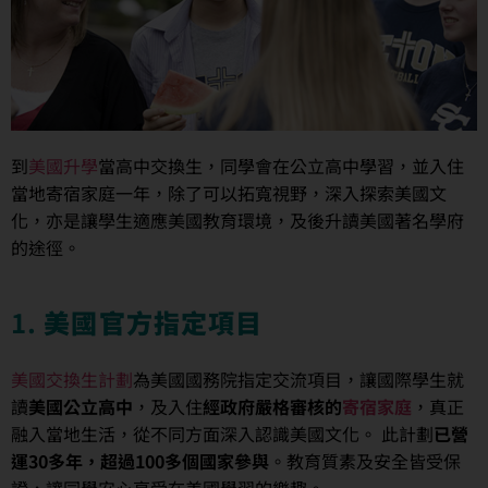
到
美國升學
當高中交換生，同學會在公立高中學習，並入住
當地寄宿家庭一年，除了可以拓寬視野，深入探索美國文
化，亦是讓學生適應美國教育環境，及後升讀美國著名學府
的途徑。
1.
美國官方指定項目
美國交換生計劃
為美國國務院指定交流項目，讓國際學生就
讀
美國公立高中
，及入住
經政府嚴格審核的
寄宿家庭
，真正
融入當地生活，從不同方面深入認識美國文化。 此計劃
已營
運30多年，超過100多個國家參與
。教育質素及安全皆受保