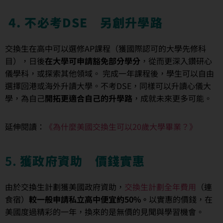
4. 不必考DSE 另創升學路
交換生在高中可以選修AP課程（獲國際認可的大學先修科
目），日後
在大學可申請豁免部分學分
，從而更深入鑽研心
儀學科，或探索其他領域。 完成一年課程後，學生可以自由
選擇回港或海外升讀大學。不考DSE，同樣可以升讀心儀大
學，為自己
開拓更適合自己的升學路
，成就未來更多可能。
延伸閱讀：
《為什麼美國交換生可以20歲大學畢業？》
5.
獲政府資助 價錢實惠
由於交換生計劃獲美國政府資助，
交換生計劃全年費用
（連
食宿）
較一般申請私立高中便宜約50%。
以實惠的價錢，在
美國度過精彩的一年，換來的是無價的見聞與學習機會。