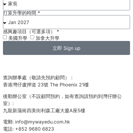
打算升學的時間 *
感興趣項目（可選多項） *
美國升學
加拿大升學
立即 Sign up
查詢辦事處（敬請先預約顧問）：
香港灣仔盧押道 23號 The Phoenix 21樓
後勤辦公室（不設顧問預約，如有查詢請預約到灣仔辦公
室）:
九龍新蒲崗四美街利森工廠大廈A座5樓
電郵: info@mywayedu.com.hk
電話: +852 9680 6823