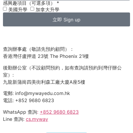
感興趣項目（可選多項） *
美國升學
加拿大升學
立即 Sign up
查詢辦事處（敬請先預約顧問）：
香港灣仔盧押道 23號 The Phoenix 21樓
後勤辦公室（不設顧問預約，如有查詢請預約到灣仔辦公
室）:
九龍新蒲崗四美街利森工廠大廈A座5樓
電郵: info@mywayedu.com.hk
電話: +852 9680 6823
WhatsApp 查詢
:
+852 9680 6823
Line 查詢:
cs.myway