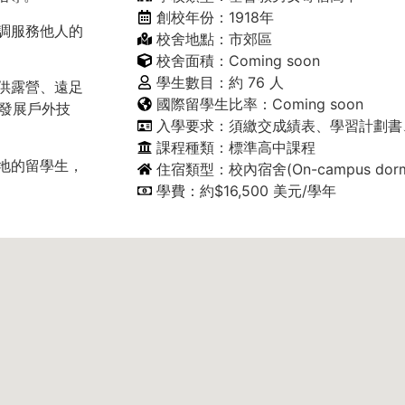
創校年份：1918年
y 強調服務他人的
校舍地點：市郊區
校舍面積：Coming soon
學生數目：約 76 人
區，提供露營、遠足
國際留學生比率：Coming soon
發展戶外技
入學要求：須繳交成績表、學習計劃書
課程種類：標準高中課程
世界各地的留學生，
住宿類型：校內宿舍(On-campus dormit
學費：約$16,500 美元/學年