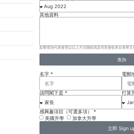
其他資料
點擊查詢代表接受以以上方法聯絡我及同意接收來自美華文
查詢
名字 *
電郵地
請問閣下是 *
打算
感興趣項目（可選多項） *
美國升學
加拿大升學
立即 Sign u