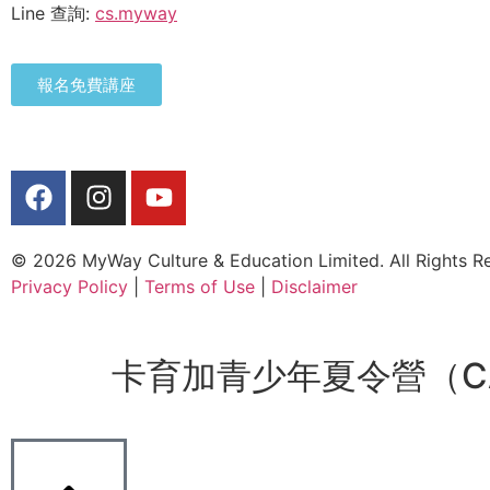
Line 查詢:
cs.myway
報名免費講座
© 2026 MyWay Culture & Education Limited. All Rights R
Privacy Policy
|
Terms of Use
|
Disclaimer
卡育加青少年夏令營（C