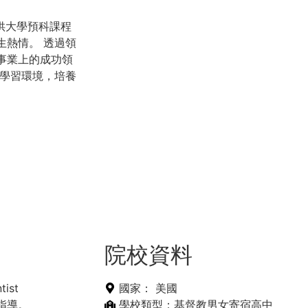
除了提供大學預科課程
生熱情。 透過領
事業上的成功領
和學習環境，培養
院校資料
ist
國家：
美國
指導。
學校類型：基督教男女寄宿高中