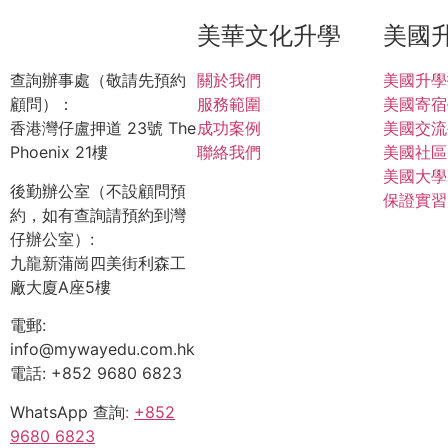
美華文化升學
美國
查詢辦事處（敬請先預約
關於我們
美國升學
顧問）：
服務範圍
美國寄宿
香港灣仔盧押道 23號 The
成功案例
美國交流
Phoenix 21樓
聯絡我們
美國社區
美國大學
後勤辦公室（不設顧問預
保證實習
約，如有查詢請預約到灣
仔辦公室）:
九龍新蒲崗四美街利森工
廠大廈A座5樓
電郵:
info@mywayedu.com.hk
電話: +852 9680 6823
WhatsApp 查詢
:
+852
9680 6823