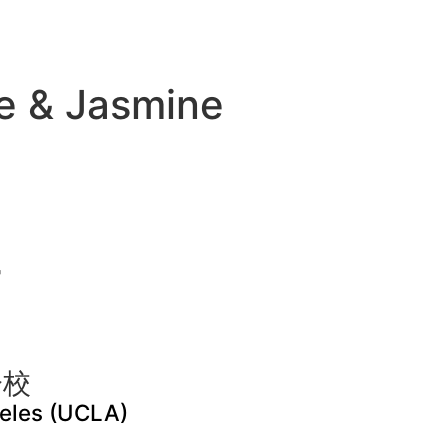
 & Jasmine
學
分校
geles (UCLA)