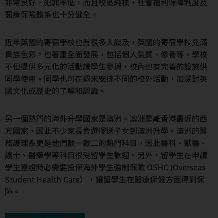
非常良好，犯罪率低，而且校區純樸，社會福利保障制度及
醫療保險體系也十分健全。
近年英國的寄宿學校也有很多人談及，英國的寄宿學校充滿
貴族色彩，也著重全面發展，包括個人氣質、修養等。學校
不但提供多元化的活動讓學生參與，校內也有完善的設施供
同學使用。同學也可在週末安排不同的校外活動，加深對英
國文化或歷史的了解和認識。
另一個熱門的海外升學國家是澳洲。澳洲是離香港最近的西
方國家，因此不少家長會選擇送子女到澳洲升學。澳洲的醫
務護理系更是他們數一數二的熱門科目，因此醫科、獸醫、
護士、醫藥學等科目很受留學生歡迎。另外，留學生在申請
學生簽證時必需要投保海外學生強制保險 OSHC (Overseas
Student Health Care），讓留學生在醫療保健方面得到保
障。