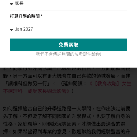
育較著重背誦和答題技巧，而西方國家比如美國、加拿大，
他們的教育更著重全人發展、個人想法、人際關係等。這些
打算升學的時間 *
個人特質不是靠死記硬背就能成就，這也是很多家長選擇送
子女到外國升學一個很重要的原因。
免費索取
而站在子女的立場來看，外國的學科選擇比香港多很多，以
美國為例：科學（Science）不單分為物理、化學、生物，還
我們不會傳送無關的垃圾郵件給你!
細分了海洋生物學、解剖學、心理學、人類學、營養學等學
科，同學可到外國修讀自己感興趣的科目，一方面能擴闊視
野，另一方面可以有更大機會在自己喜歡的領域發展，而非
「讀嗰科但做另一行」。 （延伸閱讀：
《【教育攻略】女生
不選理科 或受家長觀念影響》
）
如何選擇適合自己的升學道路是一大學問，在作出決定前要
先了解，不但要了解不同國家的升學模式，也要了解自身的
性格、家庭環境、財務狀況等因素，才能做出最適合的選
擇。如果希望得到專業的意見，歡迎聯絡我們經驗豐富的升