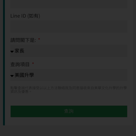
Line ID (如有)
請問閣下是:
查詢項目
點擊查詢代表接受以以上方法聯絡我及同意接收來自美華文化升學的升學
資訊及優惠。
查詢