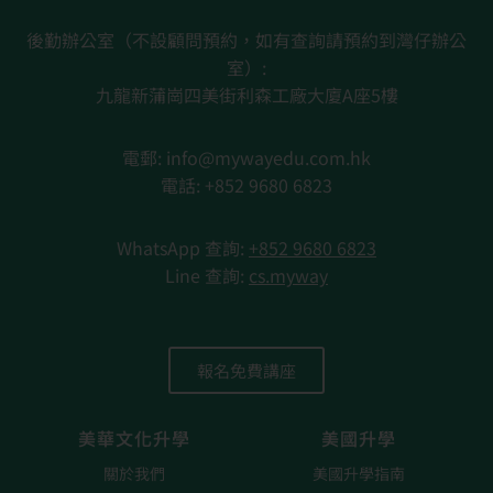
後勤辦公室（不設顧問預約，如有查詢請預約到灣仔辦公
室）:
九龍新蒲崗四美街利森工廠大廈A座5樓
電郵: info@mywayedu.com.hk
電話: +852 9680 6823
WhatsApp 查詢
:
+852 9680 6823
Line 查詢:
cs.myway
報名免費講座
美華文化升學
美國升學
關於我們
美國升學指南