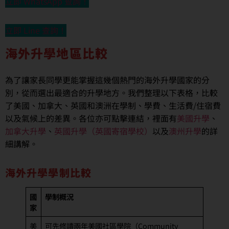
立即 WhatsApp 查詢！
立即 Line 查詢！
海外升學地區比較
為了讓家長同學更能掌握這幾個熱門的海外升學國家的分
別，從而選出最適合的升學地方。我們整理以下表格，比較
了美國、加拿大、英國和澳洲在學制、學費、生活費/住宿費
以及氣候上的差異。各位亦可點擊連結，裡面有
美國升學
、
加拿大升學
、
英國升學（英國寄宿學校）
以及
澳州升學
的詳
細講解。
海外升學學制比較
國
學制概況
家
美
可先修讀兩年美國社區學院（Community