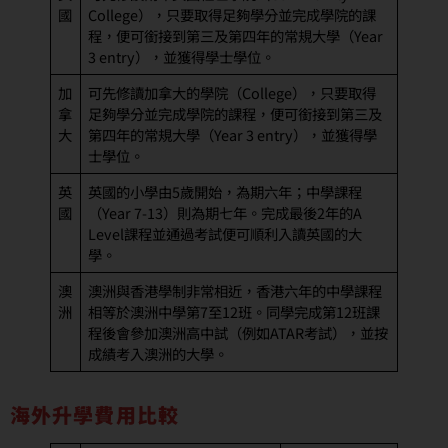
國
College），只要取得足夠學分並完成學院的課
程，便可銜接到第三及第四年的常規大學（Year
3 entry），並獲得學士學位。
加
可先修讀加拿大的學院（College），只要取得
拿
足夠學分並完成學院的課程，便可銜接到第三及
大
第四年的常規大學（Year 3 entry），並獲得學
士學位。
英
英國的小學由5歲開始，為期六年；中學課程
國
（Year 7-13）則為期七年。完成最後2年的A
Level課程並通過考試便可順利入讀英國的大
學。
澳
澳洲與香港學制非常相近，香港六年的中學課程
洲
相等於澳洲中學第7至12班。同學完成第12班課
程後會參加澳洲高中試（例如ATAR考試），並按
成績考入澳洲的大學。
海外升學費用比較