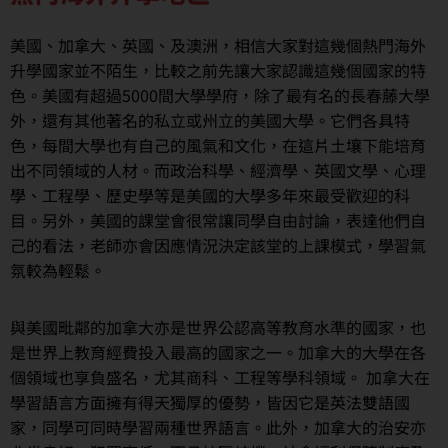
美國、加拿大、英國、及澳洲，相信大家對這幾個熱門海外
升學國家並不陌生，比較之前先讓大家認識這幾個國家的特
色。美國有超過5000間大學學府，除了最有名的長春藤大學
外，還有其他著名的私立或州立的美國大學。它們各具特
色，每間大學也有自己的風氣和文化，在這片土壤下能培育
出不同領域的人材。而政治科學、經濟學、英國文學、心理
學、工程學、歷史學等是美國的大學多年來最受歡迎的科
目。另外，美國的課堂會很常讓同學自由討論，表達他們自
己的看法，老師亦會因應情況決定該堂的上課模式，學習氣
氛較為輕鬆。
與美國毗鄰的加拿大亦是世界公認高等教育水準的國家，也
是世界上教育經費投入最高的國家之一。加拿大的大學在各
個領域也享負盛名，尤其商科、工程等學科領域。 加拿大在
學習語言方面擁有得天獨厚的優勢，皆因它是英法雙語國
家，同學可同時學習兩種世界語言。此外，加拿大的治安亦