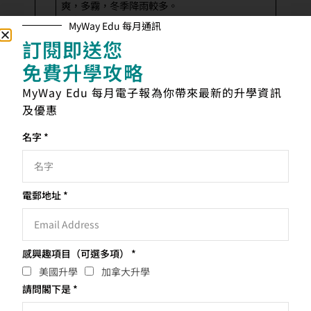
爽，多霧，冬季降雨較多。
東岸
：四季分明，冬季寒冷多雪，夏季炎熱潮
MyWay Edu 每月通訊
濕。
訂閱即送您
加
南部大城市（如溫哥華、多倫多）氣候較為溫
免費升學攻略
拿
和，四季分明；越往北部地區，氣候越寒冷，冬
大
季嚴寒且漫長。
MyWay Edu 每月電子報為你帶來最新的升學資訊
及優惠
英
屬溫帶海洋性氣候，天氣多變，雨天和陰天較
國
多，溫度較美國溫和，但變化難以預測。
名字 *
澳
地廣天氣多樣：北部屬熱帶氣候，全年溫暖；南
洲
部（如墨爾本）四季分明，天氣多變，有「一日
四季」之稱。
電郵地址 *
選擇海外升學的原因
感興趣項目（可選多項） *
無論家長和同學最後選擇到美國、加拿大、英國或澳洲升
美國升學
加拿大升學
學，我們經常強調要選擇合適自己的升學道路。站在家長的
請問閣下是 *
立場，當然希望提供一個良好的學習環境給子女，香港的教