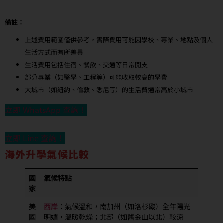
備註：
上述費用範圍僅供參考，實際費用可能因學校、專業、地點及個人
生活方式而有所差異
生活費用包括住宿、餐飲、交通等日常開支
部分專業（如醫學、工程等）可能收取較高的學費
大城市（如紐約、倫敦、悉尼等）的生活費通常高於小城市
立即 WhatsApp 查詢！
立即 Line 查詢！
海外升學氣候比較
國
氣候特點
家
美
西岸
：氣候溫和，南加州（如洛杉磯）全年陽光
國
明媚，溫暖乾燥；北部（如舊金山以北）較涼