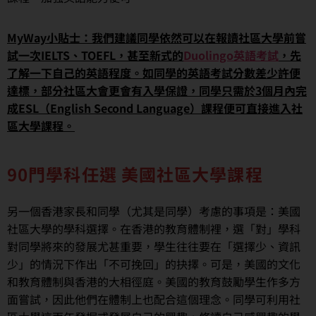
MyWay小貼士：我們建議同學依然可以在報讀社區大學前嘗
試一次IELTS、TOEFL，甚至新式的
Duolingo英語考試
，先
了解一下自己的英語程度。如同學的英語考試分數差少許便
達標，部分社區大會更會有入學保證，同學只需於3個月內完
成ESL（English Second Language）課程便可直接進入社
區大學課程。
90門學科任選 美國社區大學課程
另一個香港家長和同學（尤其是同學）考慮的事項是：美國
社區大學的學科選擇。在香港的教育體制裡，選「對」學科
對同學將來的發展尤甚重要，學生往往要在「選擇少、資訊
少」的情況下作出「不可挽回」的抉擇。可是，美國的文化
和教育體制與香港的大相徑庭。美國的教育鼓勵學生作多方
面嘗試，因此他們在體制上也配合這個理念。同學可利用社