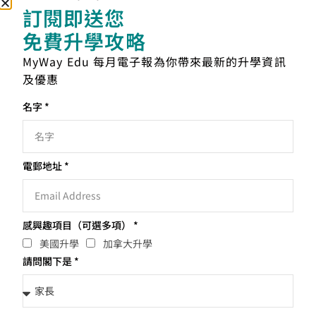
訂閱即送您
究、海洋學與海洋科學、世界語言、信息學國際/全球研究新
聞學、款待、言語和聽力科學統計等。
免費升學攻略
MyWay Edu 每月電子報為你帶來最新的升學資訊
最後，亦會有家長和同學擔心即使取得足夠學分，是否必定
及優惠
銜接到常規大學？美國的制度跟香港的不同，美國有足夠的
名字 *
大學學位讓學生銜接。而美國社區學院亦特設保證升學協
議，讓同學取得常規大學的優先取錄信，確保必定能夠順利
銜接到大學學位。
電郵地址 *
美國的社區學院性價比可是相當高，一來學費較便宜，二來
具有彈性的學習制度。由此可見，美國的教育同時兼顧了學
生的發展需要，鼓勵學生不斷嘗試，這對他們將來的發展有
感興趣項目（可選多項） *
莫大裨益。
美國升學
加拿大升學
請問閣下是 *
立即諮詢我們的升學顧問了解詳情！