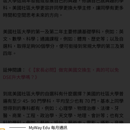
區大學這兩年發掘或發展自己的興趣，修讀自己感興趣的學
科。美國社區大學更容許同學更換大學主修，讓同學有更多
時間和空間思考未來的方向。
美國社區大學的第一及第二年主要修讀基礎學科，例如：英
文、數學、科學；通識課程，例如：體育、歷史等；以及自
選科，取得足夠90個學分，便可銜接到常規大學的第三及第
四年。
延伸閱讀：
《【家長必問】做完美國交換生，真的可以免
DSE升大學嗎？》
到底美國社區大學的自選科有什麼選擇？美國的社區大學普
遍有至少 45- 90 門學科，平均至少也有 70 門。基本上同學
想得到的專科都有，例如：心理學、物理治療、法律、牙
醫、商業、工程、政治學、天文學、地理、會計等；也有文
科的學科，例如：藝術、設計、藝術史、電影、攝影、音樂
MyWay Edu 每月通訊
等；亦有一些香港同學比較少接觸的學科，例如：非洲研