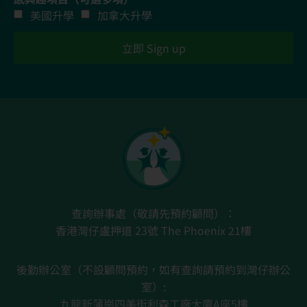
美國升學
加拿大升學
立即 Sign up
查詢辦事處（敬請先預約顧問）：
香港灣仔盧押道 23號 The Phoenix 21樓
後勤辦公室（不設顧問預約，如有查詢請預約到灣仔辦公
室）:
九龍新蒲崗四美街利森工廠大廈A座5樓