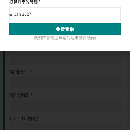
立即諮詢升學顧問（WhatsApp）
打算升學的時間 *
立即諮詢升學顧問（Line）
免費索取
立即查詢
我們不會傳送無關的垃圾郵件給你!
姓名
電郵地址
電話號碼
Line ID (如有)