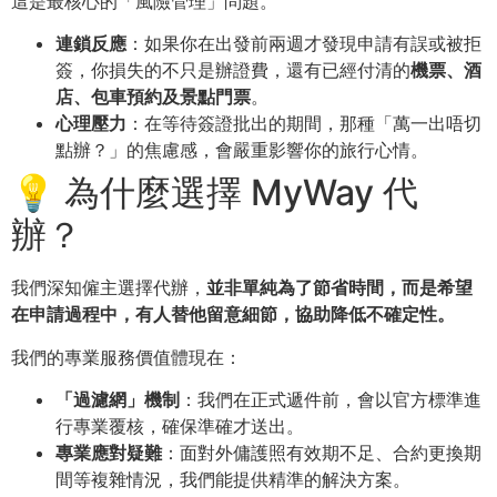
這是最核心的「風險管理」問題。
連鎖反應
：如果你在出發前兩週才發現申請有誤或被拒
簽，你損失的不只是辦證費，還有已經付清的
機票、酒
店、包車預約及景點門票
。
心理壓力
：在等待簽證批出的期間，那種「萬一出唔切
點辦？」的焦慮感，會嚴重影響你的旅行心情。
💡 為什麼選擇 MyWay 代
辦？
我們深知僱主選擇代辦，
並非單純為了節省時間，而是希望
在申請過程中，有人替他留意細節，協助降低不確定性。
我們的專業服務價值體現在：
「過濾網」機制
：我們在正式遞件前，會以官方標準進
行專業覆核，確保準確才送出。
專業應對疑難
：面對外傭護照有效期不足、合約更換期
間等複雜情況，我們能提供精準的解決方案。