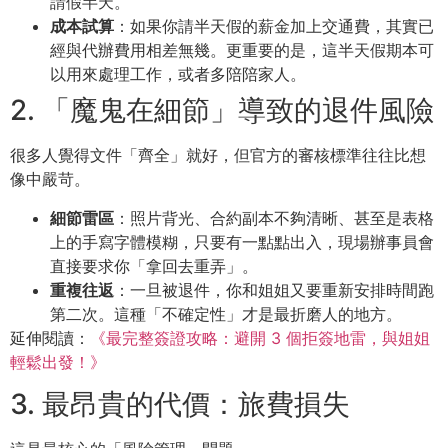
請假半天。
成本試算
：如果你請半天假的薪金加上交通費，其實已
經與代辦費用相差無幾。更重要的是，這半天假期本可
以用來處理工作，或者多陪陪家人。
2. 「魔鬼在細節」導致的退件風險
很多人覺得文件「齊全」就好，但官方的審核標準往往比想
像中嚴苛。
細節雷區
：照片背光、合約副本不夠清晰、甚至是表格
上的手寫字體模糊，只要有一點點出入，現場辦事員會
直接要求你「拿回去重弄」。
重複往返
：一旦被退件，你和姐姐又要重新安排時間跑
第二次。這種「不確定性」才是最折磨人的地方。
延伸閱讀：
《最完整簽證攻略：避開 3 個拒簽地雷，與姐姐
輕鬆出發！》
3. 最昂貴的代價：旅費損失