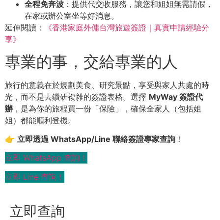
全程免奔波
：提供代交收服務，讓您和姐姐無需請假，
在家或辦公室坐等好消息。
延伸閱讀：
《香港家庭外傭台灣旅遊簽證｜真實申請經驗分
享》
專業的事，交給專業的人
旅行的意義在於規劃美食、研究景點，享受與家人共處的時
光，而不是去鑽研複雜的簽證表格。選擇
MyWay 簽證代
辦
，是為你的旅程買一份「保險」，確保全家人（包括姐
姐）都能順利登機。
👉
立即
透過 WhatsApp/Line 聯絡簽證專家查詢
！
立即 WhatsApp 查詢！
立即 Line 查詢！
立即查詢