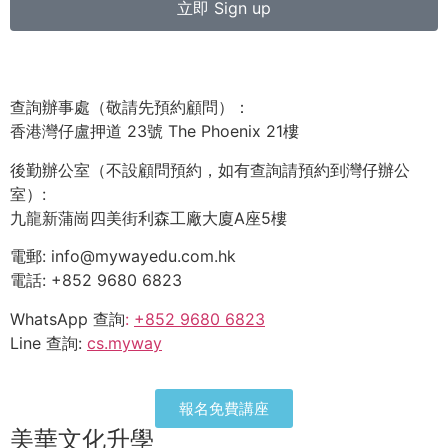
立即 Sign up
查詢辦事處（敬請先預約顧問）：
香港灣仔盧押道 23號 The Phoenix 21樓
後勤辦公室（不設顧問預約，如有查詢請預約到灣仔辦公
室）:
九龍新蒲崗四美街利森工廠大廈A座5樓
電郵: info@mywayedu.com.hk
電話: +852 9680 6823
WhatsApp 查詢
:
+852 9680 6823
Line 查詢:
cs.myway
報名免費講座
美華文化升學