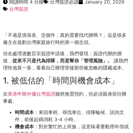
閱讀時間 4 分鐘
台灣簽證必讀
January 20, 2026
台灣簽證
「不過是填張表、交個件，真的需要找代辦嗎？」這是很多
僱主在規劃台灣家庭旅行時的第一個念頭。
但在處理過數百宗簽證申請後，我們發現：簽證代辦的價
值，
從來不只是代為排隊，而是幫你「管理風險」。
讓我們
理性地算一算，看看自己辦理背後那些被忽略的隱藏成本。
1. 被低估的「時間與機會成本」
在
香港申辦外傭台灣簽證
雖然無需預約，但必須親身前往辦
事處。
時間成本
：來回車程、尋找車位、排隊輪候、諮詢文
件，前後起碼消耗 3-4 小時。
機會成本
：對於繁忙的上班族，這意味著要動用年假或