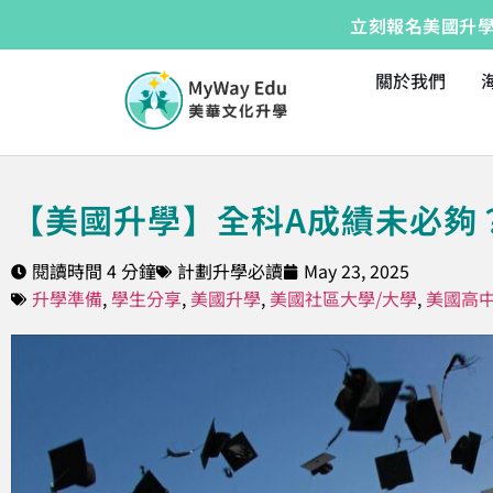
立刻報名美國升學講
關於我們
【美國升學】全科A成績未必夠
閱讀時間 4 分鐘
計劃升學必讀
May 23, 2025
升學準備
,
學生分享
,
美國升學
,
美國社區大學/大學
,
美國高中