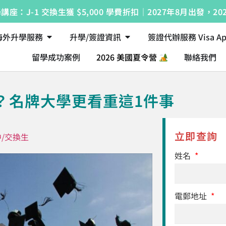
座：J-1 交換生獲 $5,000 學費折扣｜2027年8月出發，20
海外升學服務
升學/簽證資訊
簽證代辦服務 Visa Appl
留學成功案例
2026 美國夏令營
聯絡我們
？名牌大學更看重這1件事
立即查詢
/交換生
姓名
電郵地址