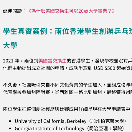
延伸閱讀：
《為什麼美國交換生可以20歲大學畢業？》
學生真實案例：兩位香港學生創辦乒乓
大學
2021 年，兩位到
美國當交換生
的香港學生，發現學校並沒有
他們主動提出成立社團的申請，成功爭取到 USD $500 起
不久後，社團吸引來自不同文化背景的學生加入，並組成校隊
代表學校參加州際對賽，從西雅圖一路比到加州，最終獲得州
兩位學生把整個創社經歷與比賽成果詳細呈現在大學申請表中
University of California, Berkeley（加州柏克萊大學）
Georgia Institute of Technology（喬治亞理工學院）