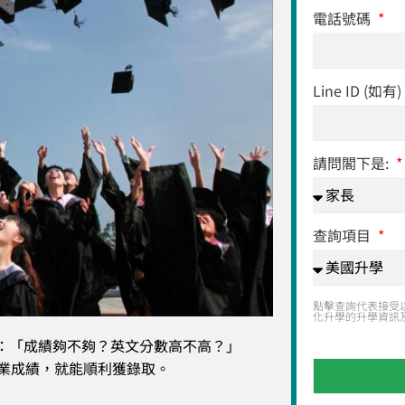
電話號碼
Line ID (如有)
請問閣下是:
查詢項目
點擊查詢代表接受
化升學的升學資訊
：「成績夠不夠？英文分數高不高？」
學業成績，就能順利獲錄取。