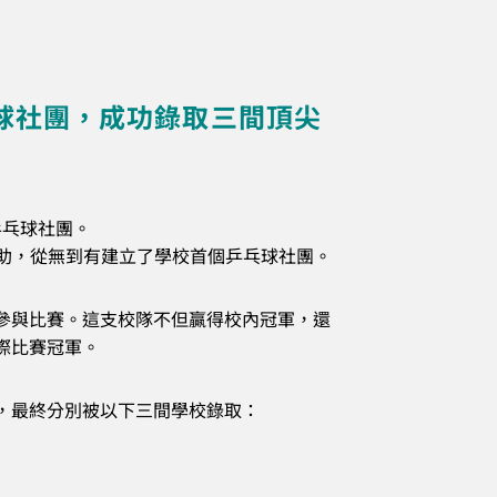
球社團，成功錄取三間頂尖
乒乓球社團。
始資助，從無到有建立了學校首個乒乓球社團。
參與比賽。這支校隊不但贏得校內冠軍，還
際比賽冠軍。
，最終分別被以下三間學校錄取：