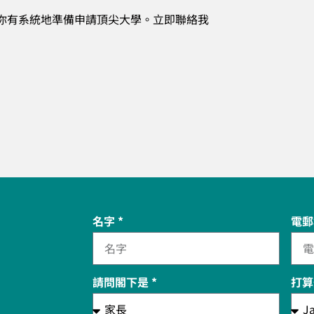
你有系統地準備申請頂尖大學。立即聯絡我
名字 *
電郵
請問閣下是 *
打算