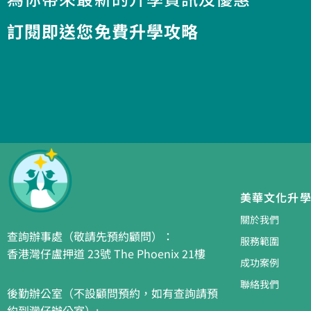
訂閱即送您免費升學攻略​
美華文化升
關於我們
查詢辦事處（敬請先預約顧問）：
服務範圍
香港灣仔盧押道 23號 The Phoenix 21樓
成功案例
聯絡我們
後勤辦公室（不設顧問預約，如有查詢請預
約到灣仔辦公室）: