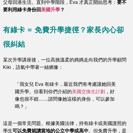
父母回港生活。直到中學階段，Eva 才真正開始思考：
要不
要利用綠卡身份回
美國升學
？
有綠卡 = 免費升學捷徑？家長內心卻
很糾結
某次升學講座後，一位高挑溫柔的媽媽走向我們的升學顧問
Kiki，語氣中帶著一絲猶豫：
「我女兒 Eva 有綠卡，最近我們有考慮讓她回美
國升學。但看到你們介紹的
美國交換生計劃
，好
像也很不錯……請問像她這樣的身份，可以參加
嗎？」
這是一個常見問題。根據美國法律，持有綠卡或美國護照的
學生
可以免費就讀當地的公立中學或高中
。但免費升學，是