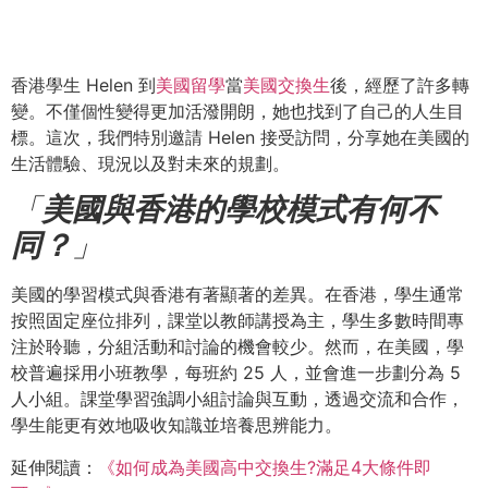
香港學生 Helen
到
美國留學
當
美國交換生
後，經歷了許多轉
變。不僅個性變得更加活潑開朗，她也找到了自己的人生目
標。這次，我們特別邀請 Helen 接受訪問，分享她在美國的
生活體驗、現況以及對未來的規劃。
「
美國與香港的學校模式有何不
同？
」
美國的學習模式與香港有著顯著的差異。在香港，學生通常
按照固定座位排列，課堂以教師講授為主，學生多數時間專
注於聆聽，分組活動和討論的機會較少。然而，在美國，學
校普遍採用小班教學，每班約 25 人，並會進一步劃分為 5
人小組。課堂學習強調小組討論與互動，透過交流和合作，
學生能更有效地吸收知識並培養思辨能力。
延伸閱讀：
《如何成為美國高中交換生?滿足4大條件即